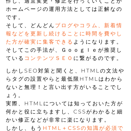
作し、適宜変更・修正を行っていくことが
ホームページの運用方法としては正解なの
です。
そして、どんどん
ブログやコラム、新着情
報などを更新し続けることに時間を費やし
た方が確実に集客できる
ようになります。
そしてこの手法が、Ｇｏｏｇｌｅが推奨し
ている
コンテンツＳＥＯ
に繋がるのです。
しかしSEO対策と聞くと、HTMLの文法や
らタグの設置やらと最低限HTMLはわから
ないと無理！と言い出す方がいることでし
ょう。
実際、HTMLについては知っておいた方が
何かと役に立ちますし、CSSがわかると細
かい修正などが非常に楽になります。
しかし、もう
HTML＋CSSの知識が必須で