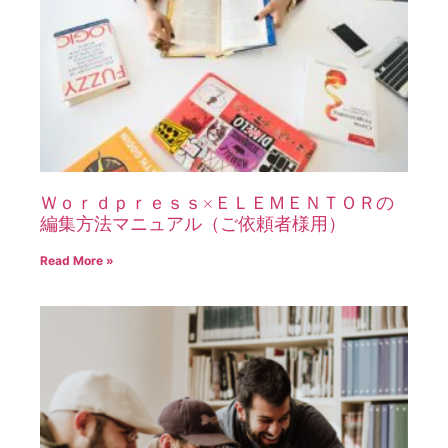
Ｗｏｒｄｐｒｅｓｓ×ＥＬＥＭＥＮＴＯＲの
編集方法マニュアル（ご依頼者様用）
Read More »