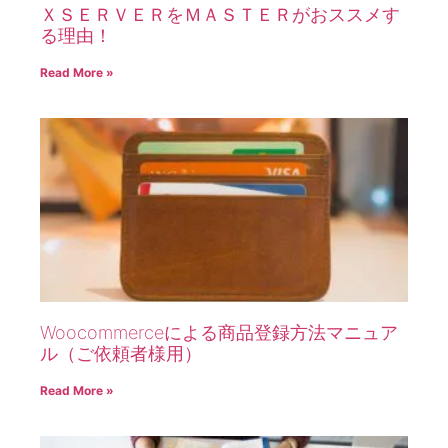
ＸＳＥＲＶＥＲをＭＡＳＴＥＲがおススメす
る理由！
Read More »
Woocommerceによる商品登録方法マニュア
ル（ご依頼者様用）
Read More »