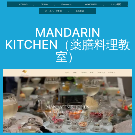
CODING
,
DESIGN
,
Elementor
,
WORDPRESS
,
スマホ対応
,
ホームページ制作
,
企画構成
MANDARIN
KITCHEN（薬膳料理教
室）