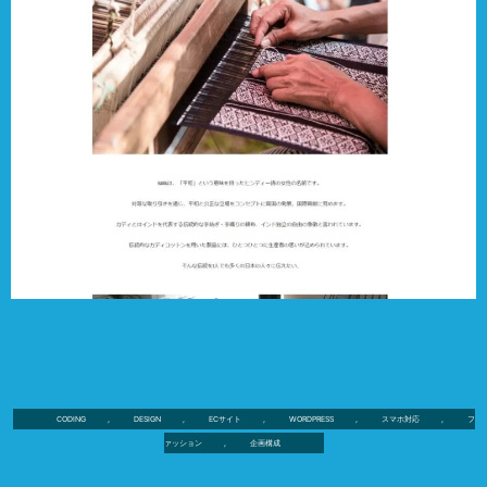
CODING
,
DESIGN
,
ECサイト
,
WORDPRESS
,
スマホ対応
,
フ
ァッション
,
企画構成