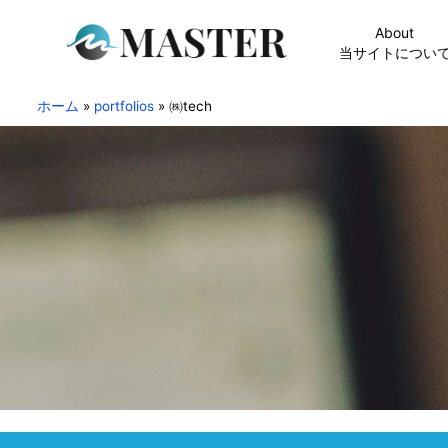
About
当サイトについ
ホーム
»
portfolios
»
㈱tech