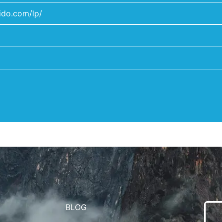
aido.com/lp/
BLOG