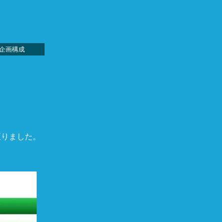
企画構成
至りました。